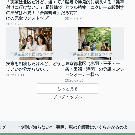
「実家は北区だけど、遠くて片
猛暑で爆発的に成長する「雑草
付けに行けない…」 新幹線で
とツル植物」にクレーム殺到す
の帰省は不要！「合鍵郵送」だ
る前に…
けの完全ワンストップ
2026.07.31
2026.07.31
不動産屋の真面目なブログ
不動産屋の真面目なブログ
実家を相続したけれど、どうし
東京都北区（赤羽・王子・十
ていいか分からない…
条・田端・浮間）の分譲マンシ
ョンオーナー様へ
2026.07.11
2026.07.06
もっと見る
ブログトップへ
ログ
”９割が知らない” 実際、親の介護費はいくらかかるのよ！