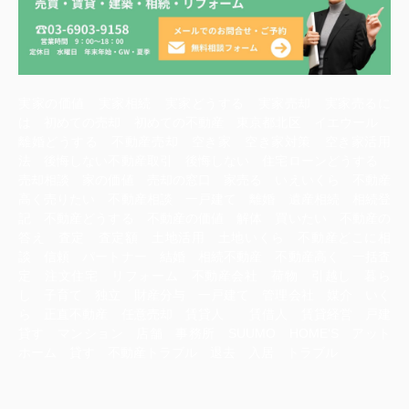
実家の価値 実家相続 実家どうする 実家売却 実家売るに
は 初めての売却 初めての不動産 東京都北区 イエウール
離婚どうする 不動産売却 空き家 空き家対策 空き家活用
法 後悔しない不動産取引 後悔しない 住宅ローンどうする
売却相談 家の価値 売却の窓口 家売る いえいくら 不動産
高く売りたい 不動産相談 一戸建て 離婚 遺産相続 相続登
記 不動産どうする 不動産の価値 解体 買いたい 不動産の
答え 査定 査定額 土地活用 土地いくら 不動産どこに相
談 信頼 パートナー 結婚 相続不動産 不動産高く 一括査
定 注文住宅 リフォーム 不動産会社 荷物 引越し 暮ら
し 子育て 独立 財産分与 一戸建て 管理会社 媒介 いく
ら 正直不動産 任意売却 賃貸人 賃借人 賃貸経営 戸建
貸す マンション 店舗 事務所 SUUMO HOME‘S アット
ホーム 貸す 不動産トラブル 退去 入居 トラブル