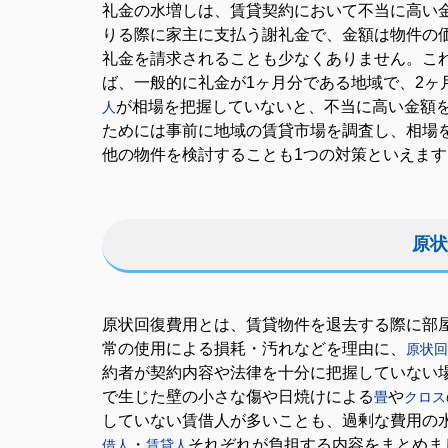
礼金の水増しは、賃貸契約において不当に高い
りる際に家主に支払う謝礼金で、金額は物件の
礼金を請求されることも少なくありません。こ
ば、一般的に礼金が1ヶ月分である地域で、2ヶ
が相場を把握していないと、不当に高い金額
人
ためには事前に地域の賃貸市場を調査し、相場
他の物件を検討することも1つの対策といえます
原状
原状回復費用とは、賃貸物件を退去する際に部
常の使用による損耗・汚れなどを理由に、
原状回
約者が契約内容や法律を十分に把握していない
で生じた壁の小さな傷や日焼けによる
や
畳
クロス
していない賃借人が多いことも、過剰な費用の
・
それぞれが負担する内容をまとめま
借人
賃貸人