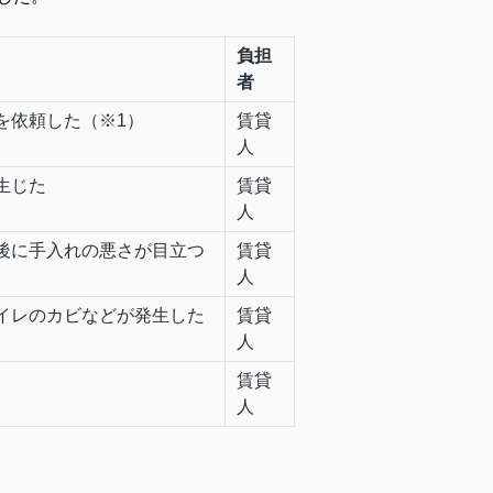
負担
者
を依頼した（※1）
賃貸
人
生じた
賃貸
人
後に手入れの悪さが目立つ
賃貸
人
イレのカビなどが発生した
賃貸
人
賃貸
人