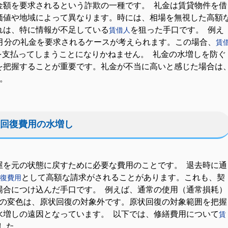
金額を要求されるという詐欺の一種です。 礼金は賃貸物件を借
価値や地域によって異なります。時には、相場を無視した高額
れは、特に情報が不足している
を狙った手口です。 例え
賃借人
月分の礼金を要求されるケースが考えられます。この場合、
賃
を支払ってしまうことになりかねません。 礼金の水増しを防ぐ
を把握することが重要です。礼金が不当に高いと感じた場合は
。
回復費用の水増し
屋を元の状態に戻すために必要な費用のことです。 退去時に通
として高額な請求がされることがあります。これも、契
復費用
場合につけ込んだ手口です。 例えば、通常の使用（通常損耗）
の変色は、原状回復の対象外です。原状回復の対象範囲を把握
水増しの遠因となっています。 以下では、修繕費用について
賃
した。